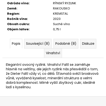
č
Odrůda vína
:
RÝNSKÝ RYZLINK
u
Země
:
RAKOUSKO
j
Region
:
KREMSTAL
e
Ročník vína
:
2023
m
Obsah cukru
:
Suché víno
e
Objem lahve
:
0,75 l
GRÜNER
Popis
Související (8)
Podobné (8)
Diskuze
VELTLINER
KAMPTAL
DAC
Vinařství
2024
310
Elegantní ovocný ryzlink. Vinařství Faltl se zaměřuje
Kč
hlavně na veltlíny, ale jejich ryzlink nás přesvědčil o tom,
že Dieter Faltl vždy ví, co dělá. Šťavnatá svěží broskvová
vůně, vyvážená kyselost, minerální struktura a velmi
dobrá komplexnost. Mírně vyšší zbytkový cukr, ideálně
ladí s kyselinou.
Z
á