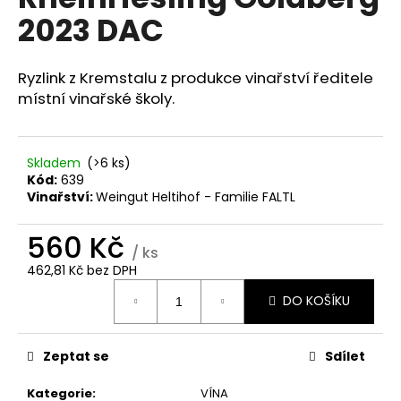
je
a
2023 DAC
0,0
z
j
5
í
hvězdiček.
Ryzlink z Kremstalu z produkce vinařství ředitele
t
místní vinařské školy.
?
Skladem
(>6 ks)
Kód:
639
Vinařství:
Weingut Heltihof - Familie FALTL
HLEDAT
560 Kč
/ ks
462,81 Kč bez DPH
D
Měrná
DO KOŠÍKU
o
cena:
p
o
Zeptat se
Sdílet
r
u
Kategorie
:
VÍNA