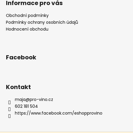
Informace pro vás
p
a
Obchodní podmínky
t
Podmínky ochrany osobních údajů
í
Hodnocení obchodu
Facebook
Kontakt
maja
@
pro-vino.cz
602 181 504
https://www.facebook.com/eshopprovino