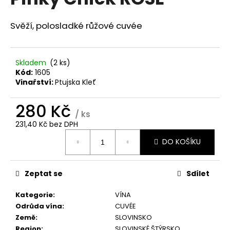
je
a
0,0
z
j
Svěží, polosladké růžové cuvée
5
í
hvězdiček.
t
Skladem
(2 ks)
?
Kód:
1605
Vinařství:
Ptujska Kleť
280 Kč
/ ks
HLEDAT
231,40 Kč bez DPH
Měrná
DO KOŠÍKU
cena:
D
o
Zeptat se
Sdílet
p
Kategorie
:
VÍNA
o
Odrůda vína
:
CUVÉE
r
Země
:
SLOVINSKO
u
Region
:
SLOVINSKÉ ŠTÝRSKO