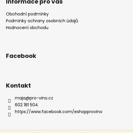
Informace pro vás
p
a
Obchodní podmínky
t
Podmínky ochrany osobních údajů
í
Hodnocení obchodu
Facebook
Kontakt
maja
@
pro-vino.cz
602 181 504
https://www.facebook.com/eshopprovino