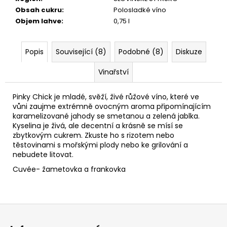
č
Obsah cukru
:
Polosladké víno
u
Objem lahve
:
0,75 l
j
e
m
Popis
Související (8)
Podobné (8)
Diskuze
e
Vinařství
ROBLE
Pinky Chick je mladé, svěží, živé růžové víno, které ve
350
vůni zaujme extrémně ovocným aroma připomínajícím
Kč
karamelizované jahody se smetanou a zelená jablka.
Kyselina je živá, ale decentní a krásně se mísí se
zbytkovým cukrem. Zkuste ho s rizotem nebo
těstovinami s mořskými plody nebo ke grilování a
nebudete litovat.
Cuvée- žametovka a frankovka
Z
á