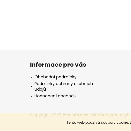
Z
á
Informace pro vás
p
a
Obchodní podmínky
t
Podmínky ochrany osobních
údajů
í
Hodnocení obchodu
Copyright 2026
Pro-vino.cz
. Všechna práva vyh
Tento web používá soubory cookie. 