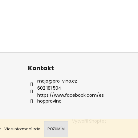
Kontakt
maja
@
pro-vino.cz
602 181 504
https://www.facebook.com/es
hopprovino
Vytvořil Shoptet
.. Více informací
zde
.
ROZUMÍM