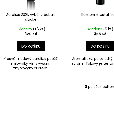
DAC 2025
r
310 Kč
u
360 Kč
o
k
d
Aurelius 2021, výběr z bobulí,
Rumeni muškat 2
t
sladké
u
ů
k
Skladem
(>6 ks)
Skladem
(6 ks)
t
320 Kč
325 Kč
ů
DO KOŠÍKU
DO KOŠÍKU
Krásně medový aurelius potěší
Aromatický, polosladký 
milovníky vín s vyšším
sýrům.. Takový je tent
zbytkovým cukrem.
3
položek celke
O
v
l
á
d