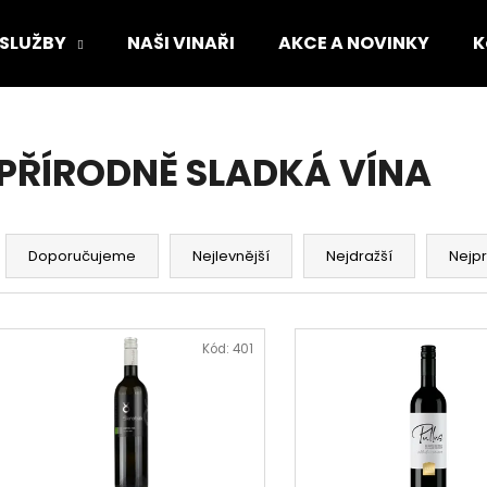
 SLUŽBY
NAŠI VINAŘI
AKCE A NOVINKY
K
Co potřebujete najít?
PŘÍRODNĚ SLADKÁ VÍNA
HLEDAT
Ř
a
Doporučujeme
Nejlevnější
Nejdražší
Nejp
z
Doporučujeme
e
V
n
ý
Kód:
401
í
p
p
i
r
s
o
p
GRÜNER VELTLINER KAMPTAL DAC 2024
GRÜNER VELTLIN
d