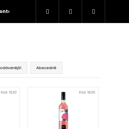
Hledat
Přihlášení
Nákupní
ontakty
košík
rodávanější
Abecedně
Kód:
1530
Kód:
1605
ER ZÖBING KAMPTAL