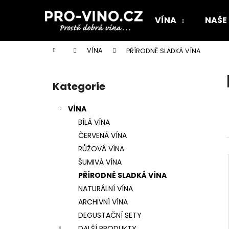
K
Přejít
na
o
VÍNA
NAŠE
obsah
Zpět
Zpět
š
do
do
í
Domů
VÍNA
PŘÍRODNĚ SLADKÁ VÍNA
k
obchodu
obchodu
P
o
Kategorie
Přeskočit
s
kategorie
t
VÍNA
r
BÍLÁ VÍNA
a
ČERVENÁ VÍNA
n
RŮŽOVÁ VÍNA
n
ŠUMIVÁ VÍNA
í
PŘÍRODNĚ SLADKÁ VÍNA
p
NATURÁLNÍ VÍNA
a
ARCHIVNÍ VÍNA
n
DEGUSTAČNÍ SETY
ROBLE
e
DALŠÍ PRODUKTY