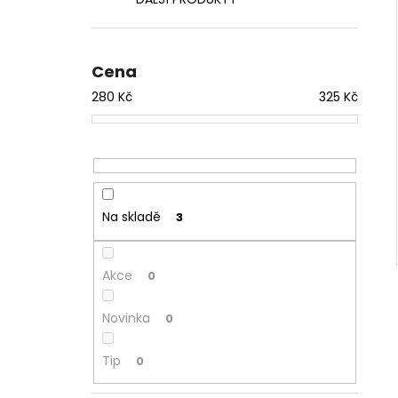
350 Kč
l
Cena
280
Kč
325
Kč
Na skladě
3
Akce
0
Novinka
0
Tip
0