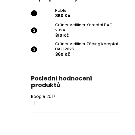
Roble
350 Kč
Grüner Veltliner Kamptal DAC
2024
310 Kč
Grüner Veltliner Zöbing Kamptal
DAC 2025
360 Kč
Poslední hodnocení
produktů
Boogie 2017
|
Hodnocení produktu je 4 z 5 hvězdiček.