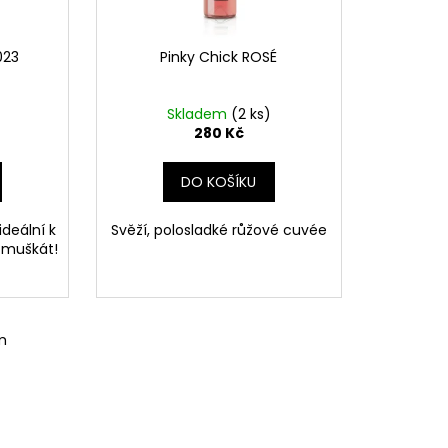
023
Pinky Chick ROSÉ
Skladem
(2 ks)
280 Kč
DO KOŠÍKU
ideální k
Svěží, polosladké růžové cuvée
o muškát!
m