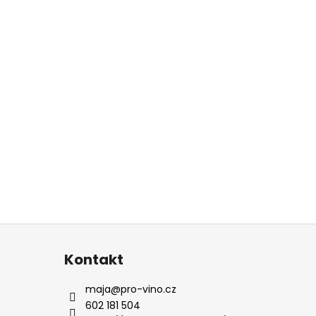
Kontakt
maja
@
pro-vino.cz
602 181 504