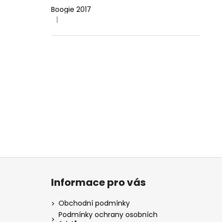
Boogie 2017
|
Hodnocení produktu je 4 z 5 hvězdiček.
Z
á
Informace pro vás
p
a
Obchodní podmínky
t
Podmínky ochrany osobních