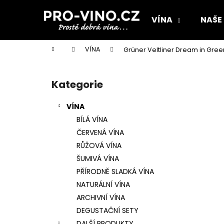
K
Přejít
na
o
VÍNA
NAŠE
obsah
Zpět
Zpět
š
do
do
í
Domů
VÍNA
Grüner Veltliner Dream in Gre
k
obchodu
obchodu
P
o
Kategorie
Přeskočit
s
kategorie
t
VÍNA
r
BÍLÁ VÍNA
a
ČERVENÁ VÍNA
n
RŮŽOVÁ VÍNA
n
ŠUMIVÁ VÍNA
í
PŘÍRODNĚ SLADKÁ VÍNA
p
NATURÁLNÍ VÍNA
a
ARCHIVNÍ VÍNA
n
DEGUSTAČNÍ SETY
ROBLE
e
DALŠÍ PRODUKTY