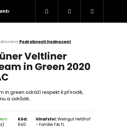
Hledat
Přihlášení
Nákupní
ontakty
košík
rné
odnoceno
Podrobnosti hodnocení
cení
üner Veltliner
ktu
eam in Green 2020
AC
ček.
 in green odráží respekt k přírodě,
nu a odrůdě..
adem
Kód:
Vinařství:
Weingut Heltihof
ER ZÖBING KAMPTAL
ks)
640
- Familie FALTL