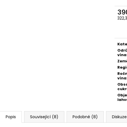
DAC 2025
310 Kč
360 Kč
39
322,
Měr
cena
Kate
Odr
vína
Zem
Regi
Ročn
vína
Obs
cukr
Obj
lahv
Popis
Související (8)
Podobné (8)
Diskuze