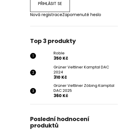
PŘIHLÁSIT SE
Nová registrace
Zapomenuté heslo
Top 3 produkty
Roble
350 Kč
Grüner Veltliner Kamptal DAC
2024
310 Kč
Grüner Veltliner Zöbing Kamptal
DAC 2025
360 Kč
Poslední hodnocení
produktů