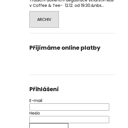
Tradiční adventní degustace vinařství Ilias
v Coffee & Tee- 12.12. od 19:30.&nbs...
ARCHIV
Přijímáme online platby
Přihlášení
E-mail
Heslo