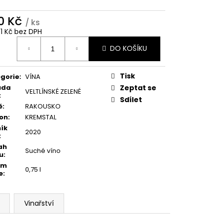
0 Kč
/ ks
31 Kč bez DPH
ná
DO KOŠÍKU
:
Tisk
gorie
:
VÍNA
ůda
Zeptat se
VELTLÍNSKÉ ZELENÉ
:
Sdílet
ě
:
RAKOUSKO
on
:
KREMSTAL
ík
2020
:
ah
Suché víno
u
:
em
0,75 l
e
:
Vinařství