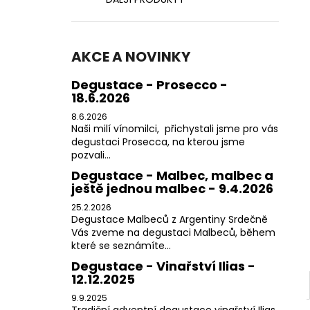
350 Kč
l
AKCE A NOVINKY
Degustace - Prosecco -
18.6.2026
8.6.2026
Naši milí vínomilci, přichystali jsme pro vás
degustaci Prosecca, na kterou jsme
pozvali...
Degustace - Malbec, malbec a
ještě jednou malbec - 9.4.2026
25.2.2026
Degustace Malbeců z Argentiny Srdečně
Vás zveme na degustaci Malbeců, během
které se seznámíte...
Degustace - Vinařství Ilias -
12.12.2025
9.9.2025