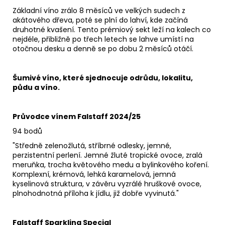
Základní víno zrálo 8 měsíců ve velkých sudech z
akátového dřeva, poté se plní do lahví, kde začíná
druhotné kvašení.
Tento prémiový s
ekt leží na kalech co
nejdéle, přibližně po třech letech se lahve umístí na
otočnou desku a denně se po dobu 2 měsíců otáčí.
Šumivé víno, které sjednocuje odrůdu, lokalitu,
půdu a víno.
Průvodce vínem Falstaff 2024/25
94 bodů
"Středně zelenožlutá, stříbrné odlesky, jemné,
perzistentní perlení. Jemné žluté tropické ovoce, zralá
meruňka, trocha květového medu a bylinkového koření.
Komplexní, krémová, lehká karamelová, jemná
kyselinová struktura, v závěru vyzrálé hruškové ovoce,
plnohodnotná příloha k jídlu, již dobře vyvinutá."
Falstaff Sparkling Special