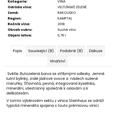
č
Kategorie
:
VÍNA
u
Odrůda vína
:
VELTLÍNSKÉ ZELENÉ
j
Země
:
RAKOUSKO
e
Region
:
KAMPTAL
m
Ročník vína
:
2018
e
Obsah cukru
:
Suché víno
Objem lahve
:
0,75 l
GRÜNER
VELTLINER
Popis
Související (8)
Podobné (8)
Diskuze
ZÖBING
KAMPTAL
Vinařství
DAC
2025
360
Světle žlutozelená barva se stříbrnými odlesky. Jemné
Kč
luční bylinky, zralé jádrové ovoce a nádech sušené
meruňky. Šťavnatá, pevná, integrovaná kyselinka,
minerální, všestranný společník k oslavám a k
delikatesám.
V tomto výběrovém sektu z vinice Steinhaus se odráží
typická mineralita spojena s touto prémiovou vinicí.