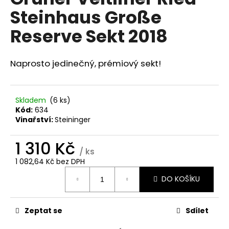
je
a
Steinhaus Große
0,0
z
j
Reserve Sekt 2018
5
í
hvězdiček.
t
Naprosto jedinečný, prémiový sekt!
?
Skladem
(6 ks)
Kód:
634
HLEDAT
Vinařství:
Steininger
1 310 Kč
/ ks
D
1 082,64 Kč bez DPH
Měrná
o
DO KOŠÍKU
cena:
p
o
r
Zeptat se
Sdílet
u