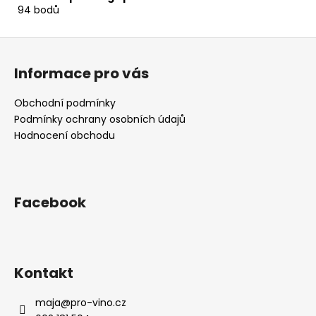
94 bodů
Z
á
Informace pro vás
p
a
Obchodní podmínky
t
Podmínky ochrany osobních údajů
í
Hodnocení obchodu
Facebook
Kontakt
maja
@
pro-vino.cz