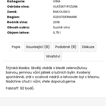
č
Kategorie
:
VÍNA
u
Odrůda vína
:
VLAŠSKÝ RYZLINK
j
Země
:
RAKOUSKO
e
Region
:
SÜDSTEIERMARK
m
Ročník vína
:
2018
e
Obsah cukru
:
Suché víno
Objem lahve
:
0,75 l
GRÜNER
VELTLINER
Popis
Související (8)
Podobné (8)
Diskuze
ZÖBING
KAMPTAL
Vinařství
DAC
2025
360
Štýrská klasika. Skvělý vlašák s bledě zelenožlutou
Kč
barvou, jemnou vůní jablek a lučních bylin. Kvašený
spontánně, zrál v ocelové nádrži a lahvován byl v březnu.
Nadchne chutí i vůní, vřele doporučujeme.
Falstaff: 92 bodů
Z