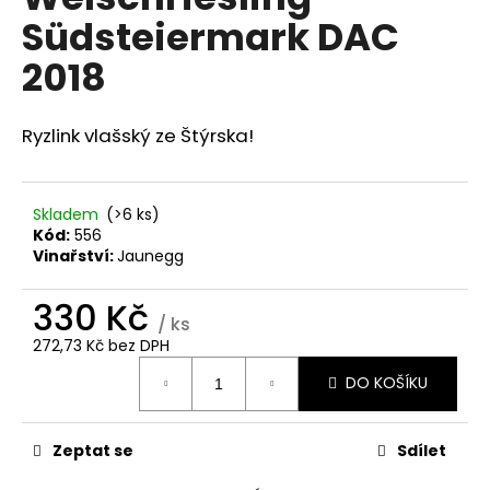
je
a
Südsteiermark DAC
0,0
z
j
2018
5
í
hvězdiček.
t
Ryzlink vlašský ze Štýrska!
?
Skladem
(>6 ks)
Kód:
556
HLEDAT
Vinařství:
Jaunegg
330 Kč
/ ks
D
272,73 Kč bez DPH
Měrná
o
DO KOŠÍKU
cena:
p
o
r
Zeptat se
Sdílet
u