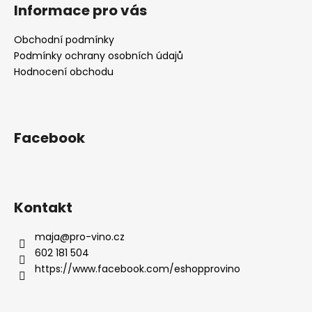
á
Informace pro vás
p
a
Obchodní podmínky
t
Podmínky ochrany osobních údajů
í
Hodnocení obchodu
Facebook
Kontakt
maja
@
pro-vino.cz
602 181 504
https://www.facebook.com/eshopprovino