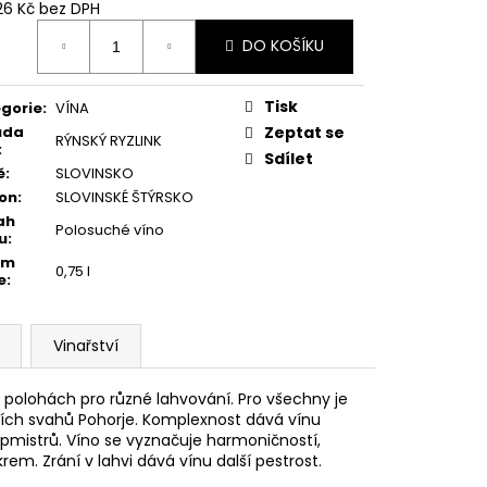
26 Kč bez DPH
ná
DO KOŠÍKU
:
Tisk
gorie
:
VÍNA
ůda
Zeptat se
RÝNSKÝ RYZLINK
:
Sdílet
ě
:
SLOVINSKO
on
:
SLOVINSKÉ ŠTÝRSKO
ah
Polosuché víno
u
:
em
0,75 l
e
:
Vinařství
ch polohách pro různé lahvování. Pro všechny je
ních svahů Pohorje. Komplexnost dává vínu
epmistrů. Víno se vyznačuje harmoničností,
em. Zrání v lahvi dává vínu další pestrost.