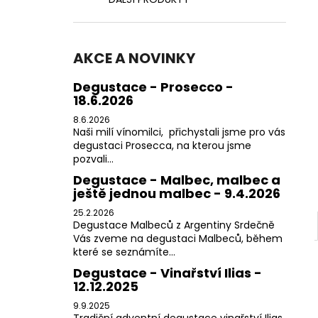
350 Kč
l
AKCE A NOVINKY
Degustace - Prosecco -
18.6.2026
8.6.2026
Naši milí vínomilci, přichystali jsme pro vás
degustaci Prosecca, na kterou jsme
pozvali...
Degustace - Malbec, malbec a
ještě jednou malbec - 9.4.2026
25.2.2026
Degustace Malbeců z Argentiny Srdečně
Vás zveme na degustaci Malbeců, během
které se seznámíte...
Degustace - Vinařství Ilias -
12.12.2025
9.9.2025