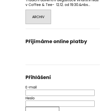
Tradiční adventní degustace vinařství Ilias
v Coffee & Tee- 12.12. od 19:30.&nbs...
ARCHIV
Přijímáme online platby
Přihlášení
E-mail
Heslo