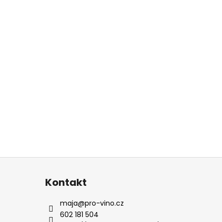
Kontakt
maja
@
pro-vino.cz
602 181 504