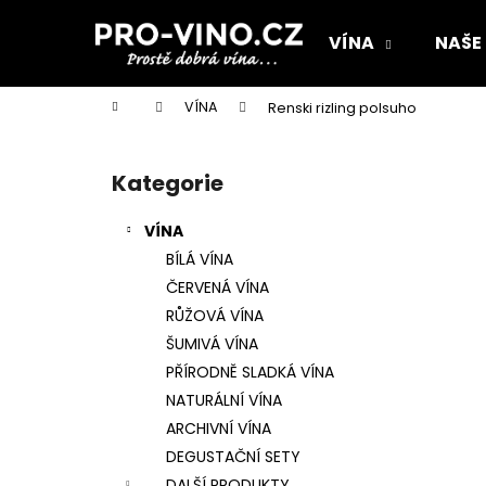
K
Přejít
na
o
VÍNA
NAŠE
obsah
Zpět
Zpět
š
do
do
í
Domů
VÍNA
Renski rizling polsuho
k
obchodu
obchodu
P
o
Kategorie
Přeskočit
s
kategorie
t
VÍNA
r
BÍLÁ VÍNA
a
ČERVENÁ VÍNA
n
RŮŽOVÁ VÍNA
n
ŠUMIVÁ VÍNA
í
PŘÍRODNĚ SLADKÁ VÍNA
p
NATURÁLNÍ VÍNA
a
ARCHIVNÍ VÍNA
n
DEGUSTAČNÍ SETY
ROBLE
e
DALŠÍ PRODUKTY