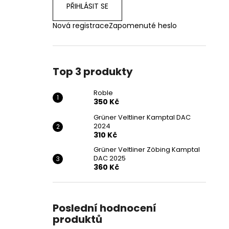
PŘIHLÁSIT SE
Nová registrace
Zapomenuté heslo
Top 3 produkty
Roble
350 Kč
Grüner Veltliner Kamptal DAC
2024
310 Kč
Grüner Veltliner Zöbing Kamptal
DAC 2025
360 Kč
Poslední hodnocení
produktů