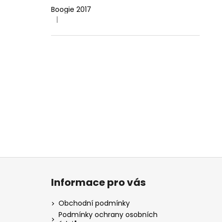
Boogie 2017
|
Hodnocení produktu je 4 z 5 hvězdiček.
Z
á
Informace pro vás
p
a
Obchodní podmínky
t
Podmínky ochrany osobních