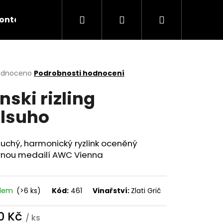
Hledat
Přihlášení
Nákupní
ontakty
košík
rné
odnoceno
Podrobnosti hodnocení
cení
nski rizling
ktu
lsuho
ček.
uchý, harmonický ryzlink oceněný
brnou medailí AWC Vienna
adem
(>6 ks)
Kód:
461
Vinařství:
Zlati Grič
0 Kč
ER ZÖBING KAMPTAL
/ ks