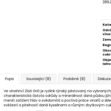
DAC 2025
289,
310 Kč
Měr
360 Kč
cena
Kate
Odr
vína
Zem
Regi
Obs
cukr
Obj
lahv
Popis
Související (8)
Podobné (8)
Diskuze
Ve vinařství Zlati Grič je ryzlink rýnský pěstovaný na vybraný
charakteristická čistota odrůdy a minerálnost daná půdou již
menší zatížení hlav a svědomitá a poctivá práce vinařů a skl
svěžestí a pitelností dané kyselinami a různým zbytkovým cukr