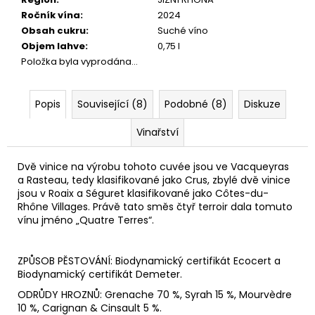
č
u
Ročník vína
:
2024
j
Obsah cukru
:
Suché víno
e
Objem lahve
:
0,75 l
m
Položka byla vyprodána…
e
Popis
Související (8)
Podobné (8)
Diskuze
GRÜNER
VELTLINER
Vinařství
ZÖBING
KAMPTAL
Dvě vinice na výrobu tohoto cuvée jsou ve Vacqueyras
DAC
2025
a Rasteau, tedy klasifikované jako Crus, zbylé dvě vinice
jsou v Roaix a Séguret klasifikované jako Côtes-du-
360
Rhône Villages. Právě tato směs čtyř terroir dala tomuto
Kč
vínu jméno „Quatre Terres“.
ZPŮSOB PĚSTOVÁNÍ: Biodynamický certifikát Ecocert a
Biodynamický certifikát Demeter.
ODRŮDY HROZNŮ: Grenache 70 %, Syrah 15 %, Mourvèdre
10 %, Carignan & Cinsault 5 %.