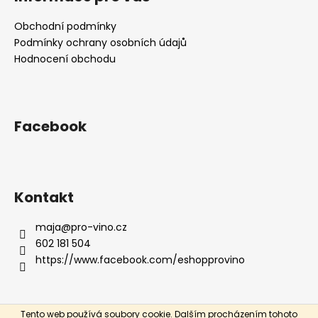
p
a
Obchodní podmínky
t
Podmínky ochrany osobních údajů
í
Hodnocení obchodu
Facebook
Kontakt
maja
@
pro-vino.cz
602 181 504
https://www.facebook.com/eshopprovino
Tento web používá soubory cookie. Dalším procházením tohoto
Vytvořil Shoptet