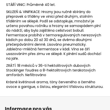
STÁŘÍ VINIC: Průměrně 40 let.
SKLIZEŇ & VINIFIKACE: Hrozny jsou ručně sbírány do
přepravek a tříděny ve vinici před druhým, stolním
tříděním ve sklepě. Podíl se odstopkuje, množství je
určeno povahou ročníku a hrozny se samospádem plní
do nádrží, aby byla zajištěna celistvost bobulí.
Fermentace probíhá v termoregulovaných nerezových
kádích po dobu 20 až 30 dnů, se dvěma dlouhými
přečerpáváními denně. Lisováno pneumaticky.
Jablečno-mléčná fermentace v kádi. Vína se čiří
usazováním přes zimu ve sklepě. K plnění sudů dochází
na jaře.
ZRÁTÍ: 18 měsíců v 36-ti hektolitrových dubových
Stockinger foudres a 8-hektolitrových terakotových
amforách. Nefiltrováno
Krásné květinové aroma, tóny červeného a černého
ovoce a garrigue, s čistou, elegantní tříslovou strukturou.
Z
á
Informace pro vás