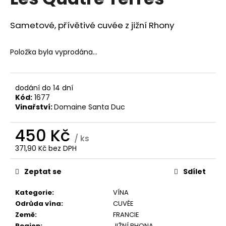
je
a
0,0
z
j
Sametové, přívětivé cuvée z jižní Rhony
5
í
hvězdiček.
t
Položka byla vyprodána…
?
dodání do 14 dní
Kód:
1677
Vinařství:
Domaine Santa Duc
HLEDAT
450 Kč
/ ks
371,90 Kč bez DPH
Měrná
D
cena:
o
Zeptat se
Sdílet
p
o
Kategorie
:
VÍNA
r
Odrůda vína
:
CUVÉE
u
Země
:
FRANCIE
Region
:
JIŽNÍ RHONA