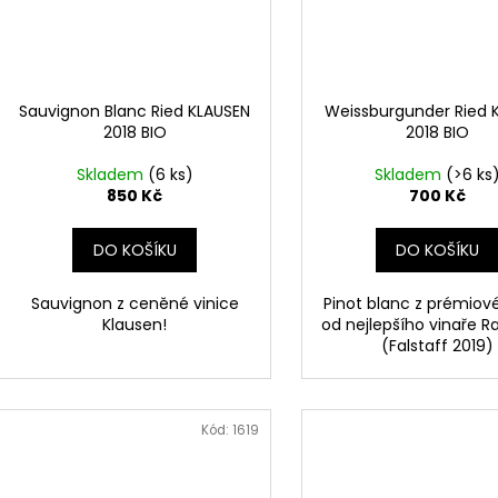
Sauvignon Blanc Ried KLAUSEN
Weissburgunder Ried 
2018 BIO
2018 BIO
Skladem
(6 ks)
Skladem
(>6 ks
850 Kč
700 Kč
DO KOŠÍKU
DO KOŠÍKU
Sauvignon z ceněné vinice
Pinot blanc z prémiové
Klausen!
od nejlepšího vinaře 
(Falstaff 2019)
Kód:
1619