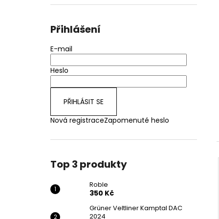
Přihlášení
E-mail
Heslo
PŘIHLÁSIT SE
Nová registrace
Zapomenuté heslo
Top 3 produkty
Roble
350 Kč
Grüner Veltliner Kamptal DAC
2024