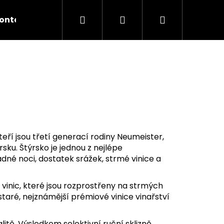
Hledat
Přihlášení
Nákupní
ontakty
košík
eří jsou třetí generací rodiny Neumeister,
sku. Štýrsko je jednou z nejlépe
dné noci, dostatek srážek, strmé vinice a
inic, které jsou rozprostřeny na strmých
 staré, nejznámější prémiové vinice vinařství
ER ZÖBING KAMPTAL
itě. Výsledkem selektivní ruční sklizně,