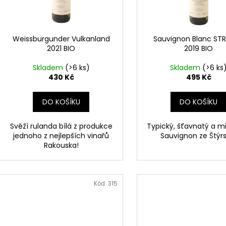
p
d
r
u
o
k
d
Weissburgunder Vulkanland
Sauvignon Blanc ST
t
2021 BIO
2019 BIO
u
ů
k
Skladem
(>6 ks)
Skladem
(>6 ks
t
430 Kč
495 Kč
ů
DO KOŠÍKU
DO KOŠÍKU
Svěží rulanda bílá z produkce
Typický, šťavnatý a mi
jednoho z nejlepších vinařů
Sauvignon ze Štýrs
Rakouska!
Kód:
315