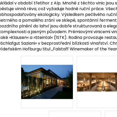
ukládal v období třetihor z Alp. Mnohé z těchto vinic jsou 
pěstuje vinná réva, což vyžaduje hodně ruční práce. Všech
obhospodařovány ekologicky. Výsledkem pečlivého ručn
šetrného a pomalého zrání ve sklepě, spontánní ferment
pozdního plnění do lahví jsou dobře strukturovaná a ele
komplexnosti a jasným původem. Prémiovými vinicemi vinař
také »Klausen« a »Steintal« (1STK). Rodina provozuje restau
»Schlafgut Saziani« v bezprostřední blízkosti vinařství. C
vídeňském Hofburgu titul „Falstaff Winemaker of the Year