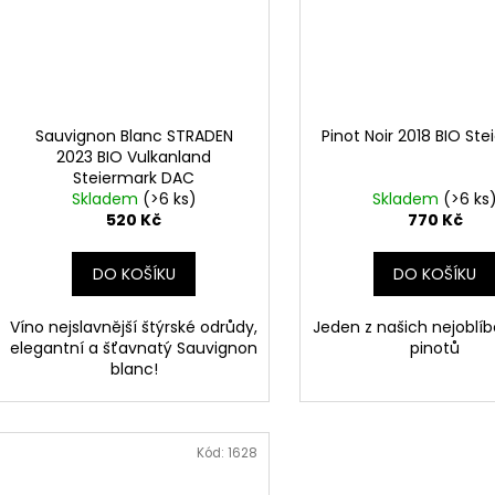
Sauvignon Blanc STRADEN
Pinot Noir 2018 BIO St
2023 BIO Vulkanland
Steiermark DAC
Skladem
(>6 ks)
Skladem
(>6 ks
520 Kč
770 Kč
DO KOŠÍKU
DO KOŠÍKU
Víno nejslavnější štýrské odrůdy,
Jeden z našich nejoblíb
elegantní a šťavnatý Sauvignon
pinotů
blanc!
Kód:
1628