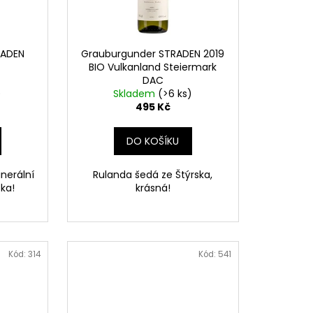
RADEN
Grauburgunder STRADEN 2019
BIO Vulkanland Steiermark
DAC
)
Skladem
(>6 ks)
495 Kč
DO KOŠÍKU
nerální
Rulanda šedá ze Štýrska,
ka!
krásná!
Kód:
314
Kód:
541