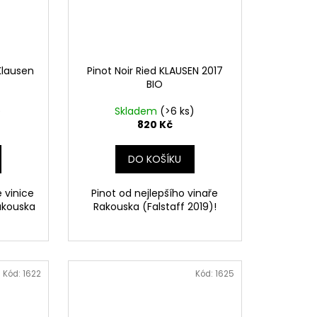
Klausen
Pinot Noir Ried KLAUSEN 2017
BIO
)
Skladem
(>6 ks)
820 Kč
DO KOŠÍKU
 vinice
Pinot od nejlepšího vinaře
Rakouska
Rakouska (Falstaff 2019)!
Kód:
1622
Kód:
1625