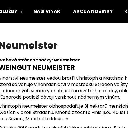
 SLUŽBY
NAŠI VINAŘI
AKCE A NOVINKY
K
Co potřebujete najít?
Neumeister
HLEDAT
Webová stránka značky:
Neumeister
WEINGUT NEUMEISTER
Doporučujeme
Vinařství Neumeister vedou bratři Christoph a Matthias, kt
která se věnuje vinohradnictví v městečku Straden ve Štýr
hodnocených vinařských oblastí na světě, horké dny, chla
různorodé podloží dávají vzniknout nádherným vínům.
Christoph Neumeister obhospodařuje 31 hektarů menších v
svazích v okolí Stradenu. Mnohé z těchto vinic jsou 40 let
jsou Saziani, Moarfeitl a Klausen.
GRÜNER VELTLINER KAMPTAL DAC 2024
GRÜNER VELTLIN
Od roku 2013 produkuje vinařství Neumeister vína v Bio kval