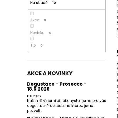
350 Kč
Na skladě
10
l
Akce
0
Novinka
0
Tip
0
AKCE A NOVINKY
Degustace - Prosecco -
18.6.2026
8.6.2026
Naši milí vínomilci, přichystali jsme pro vás
degustaci Prosecca, na kterou jsme
pozvali...