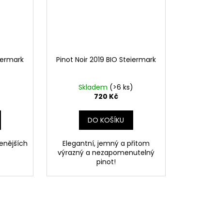
eiermark
Pinot Noir 2019 BIO Steiermark
)
Skladem
(>6 ks)
720 Kč
DO KOŠÍKU
enějších
Elegantní, jemný a přitom
výrazný a nezapomenutelný
pinot!