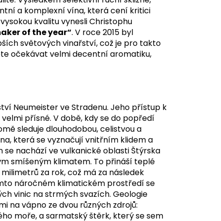
ní a komplexní vína, která cení kritici
vysokou kvalitu vynesli Christophu
aker of the year“
. V roce 2015 byl
ších světových vinařství, což je pro takto
ete očekávat velmi decentní aromatiku,
ství Neumeister ve Stradenu. Jeho přístup k
ou velmi přísné. V době, kdy se do popředí
vědomě sleduje dlouhodobou, celistvou a
a, která se vyznačují vnitřním klidem a
en se nachází ve vulkanické oblasti Štýrska
ým smíšeným klimatem. To přináší teplé
 milimetrů za rok, což má za následek
omto náročném klimatickém prostředí se
ých vinic na strmých svazích. Geologie
i na vápno ze dvou různých zdrojů:
ého moře, a sarmatský štěrk, který se sem