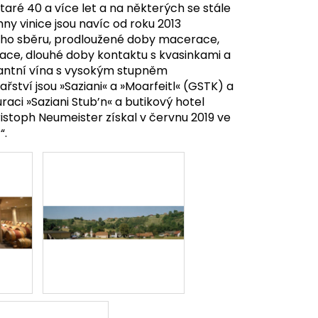
staré 40 a více let a na některých se stále
ny vinice jsou navíc od roku 2013
ího sběru, prodloužené doby macerace,
ace, dlouhé doby kontaktu s kvasinkami a
gantní vína s vysokým stupněm
ství jsou »Saziani« a »Moarfeitl« (GSTK) a
raci »Saziani Stub’n« a butikový hotel
hristoph Neumeister získal v červnu 2019 ve
“.