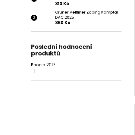
310 Kč
Grüner Veltliner Zöbing Kamptal
DAC 2025
360 Kč
Poslední hodnocení
produktů
Boogie 2017
|
Hodnocení produktu je 4 z 5 hvězdiček.