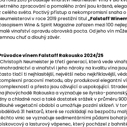
DAC 2025
310 Kč
šetrného zpracování a pomalého zrání jsou krásná, elegant
360 Kč
z celého světa. Poctivý přístup a nekompromisní snaha o 
Neumeisterovi v roce 2019 prestižní titul
„Falstaff Winem
časopisem Wine & Spirit Magazine zařazen mezi 100 nejlep
malé vinařství opravdu obrovská pocta. Od jeho vín můž
jemnou chuť a dlouhý závěr.
Průvodce vínem Falstaff Rakousko 2024/25
"Christoph Neumeister je třetí generací, která vede vinař
vinohradnictví a vinařství i jeho nároky na kvalitu vína js
často tlačí ti nejhlasitější, největší nebo nejkřiklavější, 
komplexní pracovní metodu, aby produkoval elegantní vín
komplexností a přesto jsou oživující a uspokojující. Strad
na jihovýchodě Rakouska a vyznačuje se ilyrsko-panonsk
dny a chladné noci a také dostatek srážek v průměru 900
dlouhé vegetační období a umožňuje pozdní sklizeň. V t
obdělává 31 hektarů, které se rozkládají na bezpočtu mal
těchto vinic se vyznačuje sedimentárními půdami bohatým
pískovcový a lasturový vápenec, který pocházel z bahnit