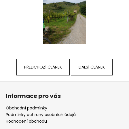
PŘEDCHOZÍ ČLÁNEK
DALŠÍ ČLÁNEK
Z
á
Informace pro vás
p
a
Obchodní podmínky
t
Podmínky ochrany osobních údajů
í
Hodnocení obchodu