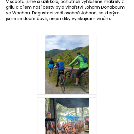
V sobotu jsme si užili kola, ochutnali vyhlášené makrely z
a
grilu a cílem naší cesty bylo vinařství
Johann Donabaum
ve Wachau. Degustaci vedl osobně Johann, se kterým
j
jsme se dobře bavili, nejen díky vynikajícím vínům.
í
t
?
HLEDAT
D
o
p
o
r
u