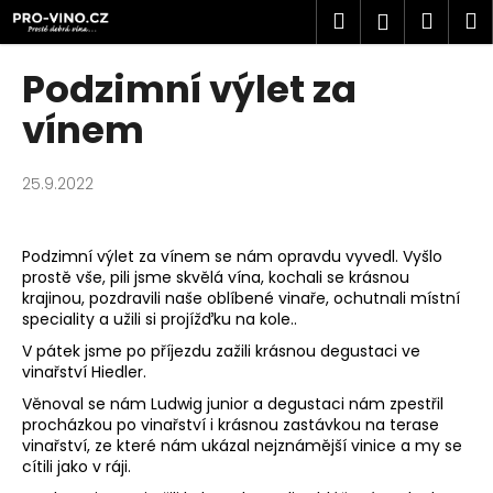
K
Přejít
Hledat
Náku
M
Přihlášen
na
o
obsah
Zpět
Zpět
košík
š
Podzimní výlet za
í
C
vínem
k
o
p
25.9.2022
o
t
Podzimní výlet za vínem se nám opravdu vyvedl. Vyšlo
ř
prostě vše, pili jsme skvělá vína, kochali se krásnou
e
krajinou, pozdravili naše oblíbené vinaře, ochutnali místní
b
speciality a užili si projížďku na kole..
u
V pátek jsme po příjezdu zažili krásnou degustaci ve
j
vinařství
Hiedler.
e
Věnoval se nám Ludwig junior a degustaci nám zpestřil
procházkou po vinařství i krásnou zastávkou na terase
t
vinařství, ze které nám ukázal nejznámější vinice a my se
e
cítili jako v ráji.
n