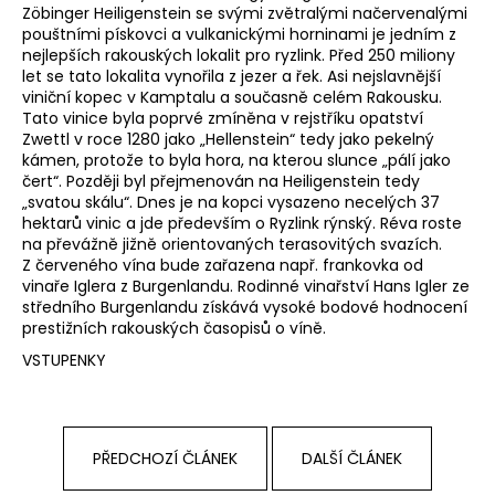
Zöbinger Heiligenstein se svými zvětralými načervenalými
a
pouštními pískovci a vulkanickými horninami je jedním z
j
nejlepších rakouských lokalit pro ryzlink. Před 250 miliony
let se tato lokalita vynořila z jezer a řek. Asi nejslavnější
í
viniční kopec v Kamptalu a současně celém Rakousku.
t
Tato vinice byla poprvé zmíněna v rejstříku opatství
?
Zwettl v roce 1280 jako „Hellenstein“ tedy jako pekelný
kámen, protože to byla hora, na kterou slunce „pálí jako
čert“. Později byl přejmenován na Heiligenstein tedy
„svatou skálu“. Dnes je na kopci vysazeno necelých 37
hektarů vinic a jde především o Ryzlink rýnský. Réva roste
na převážně jižně orientovaných terasovitých svazích.
HLEDAT
Z červeného vína bude zařazena např. frankovka od
vinaře Iglera z Burgenlandu. Rodinné vinařství Hans Igler ze
středního Burgenlandu získává vysoké bodové hodnocení
prestižních rakouských časopisů o víně.
D
VSTUPENKY
o
p
o
r
PŘEDCHOZÍ ČLÁNEK
DALŠÍ ČLÁNEK
u