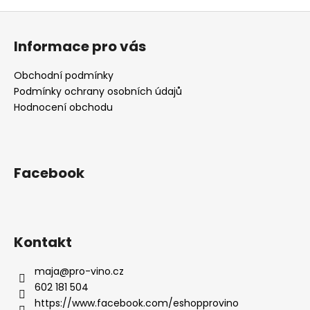
č
u
Z
j
á
Informace pro vás
e
p
m
a
Obchodní podmínky
e
t
Podmínky ochrany osobních údajů
í
Hodnocení obchodu
GRÜNER
VELTLINER
KAMPTAL
DAC
2024
Facebook
310
Kč
Kontakt
maja
@
pro-vino.cz
602 181 504
https://www.facebook.com/eshopprovino