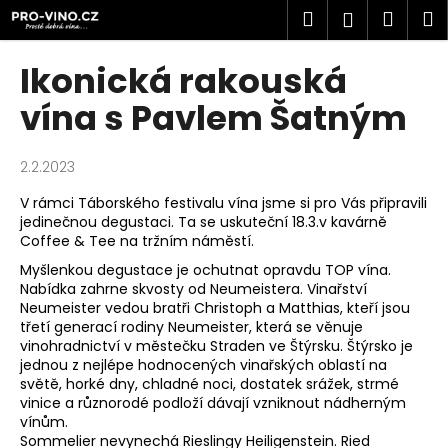
K
Přejít
Hledat
Náku
M
Přihlášen
na
o
obsah
Zpět
Zpět
košík
š
Ikonická rakouská
í
C
vína s Pavlem Šatným
k
o
p
2.2.2023
o
V rámci
Táborského festivalu vína
jsme si pro Vás připravili
t
jedinečnou degustaci. Ta se uskuteční 18.3.v kavárně
ř
Coffee & Tee na tržním náměstí.
e
Myšlenkou degustace je ochutnat opravdu TOP vína.
b
Nabídka zahrne skvosty od Neumeistera. Vinařství
Neumeister vedou bratři Christoph a Matthias, kteří jsou
u
třetí generací rodiny Neumeister, která se věnuje
j
vinohradnictví v městečku Straden ve Štýrsku. Štýrsko je
e
jednou z nejlépe hodnocených vinařských oblastí na
světě, horké dny, chladné noci, dostatek srážek, strmé
t
vinice a různorodé podloží dávají vzniknout nádherným
e
vínům.
Sommelier nevynechá Rieslingy Heiligenstein. Ried
n